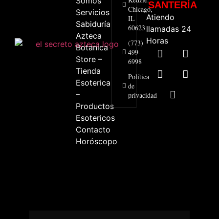
Somos
SANTERÍA
Chicago,
Servicios
Atiendo
IL
Sabiduría
60623
llamadas 24
Azteca
Horas
(773)
Botanica
499-
Store –
6998
Tienda
Política
Esoterica
de
–
privacidad
Productos
Esotericos
Contacto
Horóscopo