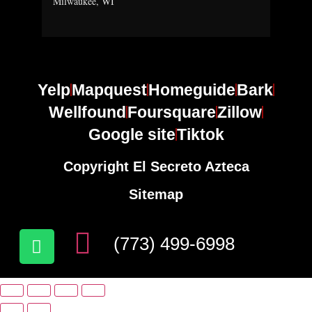
Milwaukee, WI
Yelp
Mapquest
Homeguide
Bark
Wellfound
Foursquare
Zillow
Google site
Tiktok
Copyright El Secreto Azteca
Sitemap
(773) 499-6998