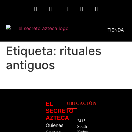
TIENDA
MIS CONSEJOS
Etiqueta:
rituales
antiguos
UBICACIÓN
EL
SECRETO
AZTECA
2415
Quienes
South
Kedzie.