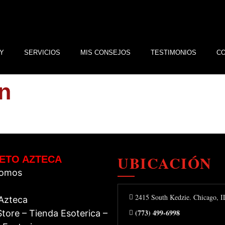
Y
SERVICIOS
MIS CONSEJOS
TESTIMONIOS
C
on
UBICACIÓN
ETO AZTECA
Somos
2415 South Kedzie. Chicago, 
 Azteca
(773) 499-6998
tore – Tienda Esoterica –