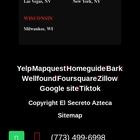
Las Vegas, NV
New York, NY
WISCONSIN
Milwaukee, WI
Yelp
Mapquest
Homeguide
Bark
Wellfound
Foursquare
Zillow
Google site
Tiktok
Copyright El Secreto Azteca
Sitemap
(773) 499-6998