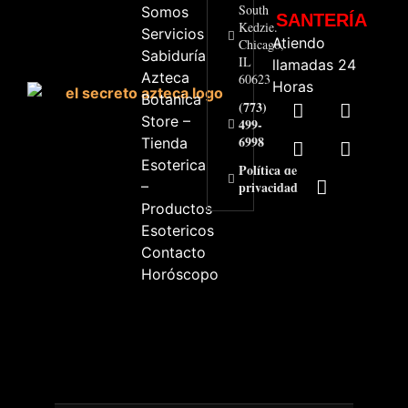
South
Somos
SANTERÍA
Kedzie.
Servicios
Atiendo
Chicago,
Sabiduría
IL
llamadas 24
Azteca
60623
Horas
Botanica
(773)
Store –
499-
6998
Tienda
Esoterica
Política de
–
privacidad
Productos
Esotericos
Contacto
Horóscopo