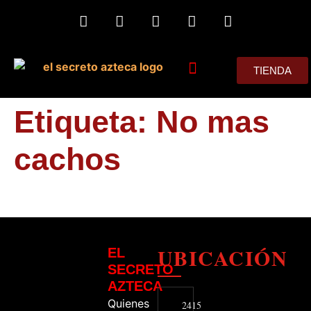
TIENDA
MIS CONSEJOS
Etiqueta:
No mas
cachos
UBICACIÓN
EL
SECRETO
AZTECA
Quienes
2415