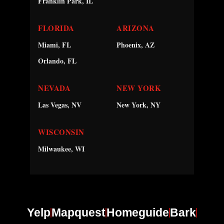
Franklin Park, IL
FLORIDA
ARIZONA
Miami, FL
Phoenix, AZ
Orlando, FL
NEVADA
NEW YORK
Las Vegas, NV
New York, NY
WISCONSIN
Milwaukee, WI
Yelp
Mapquest
Homeguide
Bark