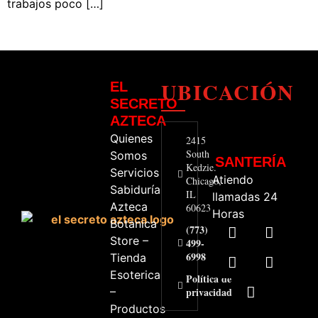
trabajos poco […]
UBICACIÓN
EL
SECRETO
AZTECA
Quienes
2415
South
Somos
SANTERÍA
Kedzie.
Servicios
Atiendo
Chicago,
Sabiduría
IL
llamadas 24
Azteca
60623
Horas
Botanica
(773)
Store –
499-
6998
Tienda
Esoterica
Política de
–
privacidad
Productos