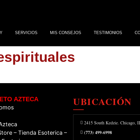
Y
SERVICIOS
MIS CONSEJOS
TESTIMONIOS
C
espirituales
UBICACIÓN
ETO AZTECA
Somos
2415 South Kedzie. Chicago, 
 Azteca
(773) 499-6998
tore – Tienda Esoterica –