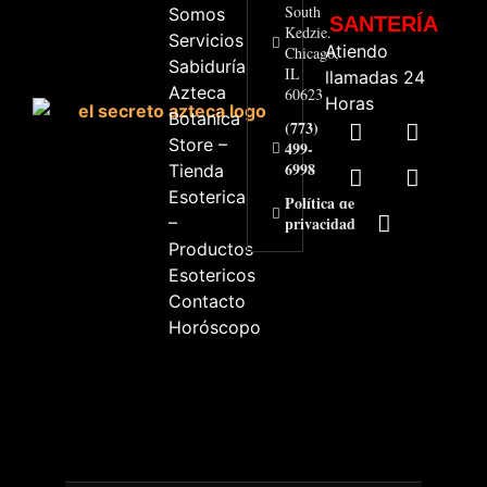
South
Somos
SANTERÍA
Kedzie.
Servicios
Atiendo
Chicago,
Sabiduría
IL
llamadas 24
Azteca
60623
Horas
Botanica
(773)
Store –
499-
6998
Tienda
Esoterica
Política de
–
privacidad
Productos
Esotericos
Contacto
Horóscopo