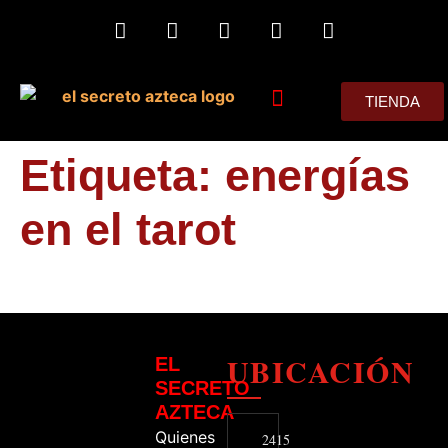
TIENDA
MIS CONSEJOS
Etiqueta:
energías
en el tarot
UBICACIÓN
EL
SECRETO
AZTECA
Quienes
2415