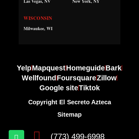
Las Vegas, NV
New York, NY
WISCONSIN
Milwaukee, WI
Yelp
Mapquest
Homeguide
Bark
Wellfound
Foursquare
Zillow
Google site
Tiktok
Copyright El Secreto Azteca
Sitemap
(773) 499-6998