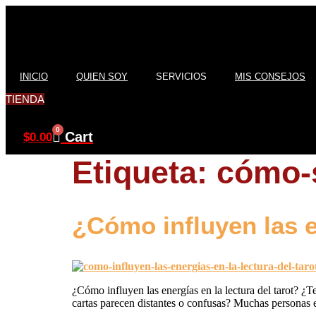
Ir
al
contenido
INICIO
QUIEN SOY
SERVICIOS
MIS CONSEJOS
TIENDA
0
Cart
$
0.00
Etiqueta:
cómo-
¿Cómo influyen las en
¿Cómo influyen las energías en la lectura del tarot? ¿Te
cartas parecen distantes o confusas? Muchas personas e