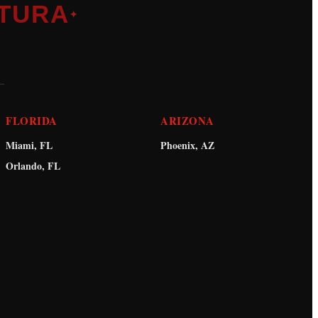
TURA
✦
FLORIDA
ARIZONA
Miami, FL
Phoenix, AZ
Orlando, FL