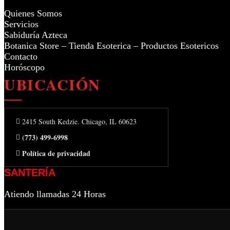
Quienes Somos
Servicios
Sabiduría Azteca
Botanica Store – Tienda Esoterica – Productos Esotericos
Contacto
Horóscopo
UBICACIÓN
2415 South Kedzie. Chicago, IL 60623
(773) 499-6998
Política de privacidad
SANTERÍA
Atiendo llamadas 24 Horas