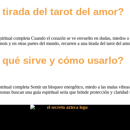
irada del tarot del amor?
iritual completa Cuando el corazón se ve envuelto en dudas, miedos o d
nois y en otras partes del mundo, recurren a una tirada del tarot del a
a qué sirve y cómo usarlo?
piritual completa Sentir un bloqueo energético, miedo a las malas vibra
nas buscan una guía espiritual seria que brinde protección y claridad si