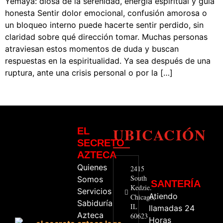
Yemayá: diosa de la serenidad, energía espiritual y guía
honesta Sentir dolor emocional, confusión amorosa o
un bloqueo interno puede hacerte sentir perdido, sin
claridad sobre qué dirección tomar. Muchas personas
atraviesan estos momentos de duda y buscan
respuestas en la espiritualidad. Ya sea después de una
ruptura, ante una crisis personal o por la […]
UBICACIÓN
EL
SECRETO
AZTECA
Quienes
2415
South
Somos
SANTERÍA
Kedzie.
Servicios
Atiendo
Chicago,
Sabiduría
IL
llamadas 24
Azteca
60623
Horas