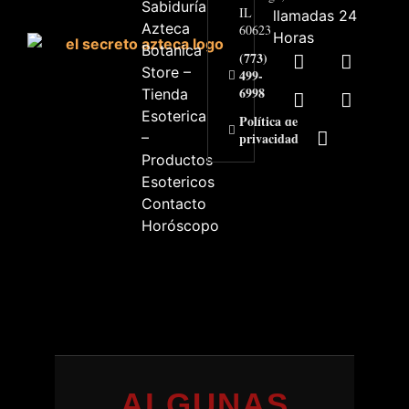
Sabiduría
IL
llamadas 24
Azteca
60623
Horas
Botanica
(773)
Store –
499-
6998
Tienda
Esoterica
Política de
–
privacidad
Productos
Esotericos
Contacto
Horóscopo
ALGUNAS