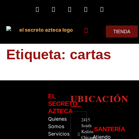
TIENDA
MIS CONSEJOS
Etiqueta:
cartas
UBICACIÓN
EL
SECRETO
AZTECA
Quienes
2415
South
Somos
SANTERÍA
Kedzie.
Servicios
Atiendo
Chicago,