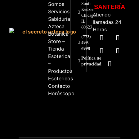
South
Somos
SANTERÍA
Kedzie.
Servicios
Atiendo
Chicago,
Sabiduría
IL
llamadas 24
Azteca
60623
Horas
Botanica
(773)
Store –
499-
6998
Tienda
Esoterica
Política de
–
privacidad
Productos
Esotericos
Contacto
Horóscopo