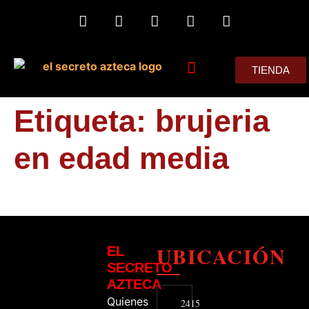
TIENDA
MIS CONSEJOS
Etiqueta:
brujeria
en edad media
UBICACIÓN
EL
SECRETO
AZTECA
Quienes
2415