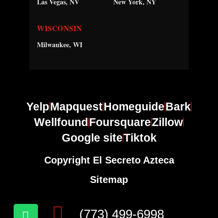
Las Vegas, NV
New York, NY
WISCONSIN
Milwaukee, WI
Yelp
Mapquest
Homeguide
Bark
Wellfound
Foursquare
Zillow
Google site
Tiktok
Copyright El Secreto Azteca
Sitemap
(773) 499-6998