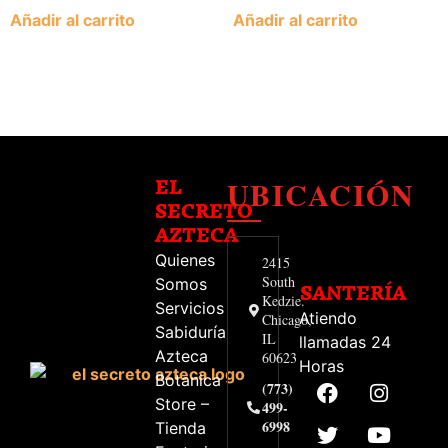
Añadir al carrito
Añadir al carrito
UBICACIÓN
EL
SECRETO
AZTECA
Quienes
2415
South
Somos
SANTERÍA
Kedzie.
Servicios
Atiendo
Chicago,
Sabiduría
IL
llamadas 24
Azteca
60623
Horas
Botanica
(773)
Store –
499-
6998
Tienda