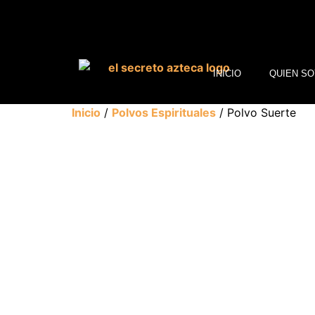
INICIO
QUIEN SO
Inicio
/
Polvos Espirituales
/ Polvo Suerte