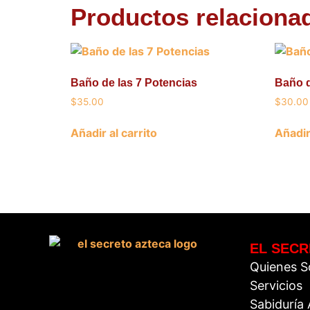
Productos relaciona
Baño de las 7 Potencias
Baño d
$
35.00
$
30.00
Añadir al carrito
Añadir
EL SECR
Quienes 
Servicios
Sabiduría