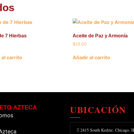
dos
e 7 Hierbas
Aceite de Paz y Armonía
$
25.00
 al carrito
Añadir al carrito
UBICACIÓN
ETO AZTECA
Somos
2415 South Kedzie. Chicago, 
 Azteca