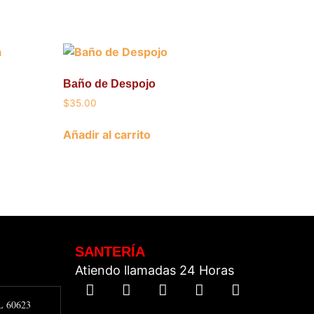
Baño de Despojo
$
35.00
Añadir al carrito
SANTERÍA
Atiendo llamadas 24 Horas
IL 60623