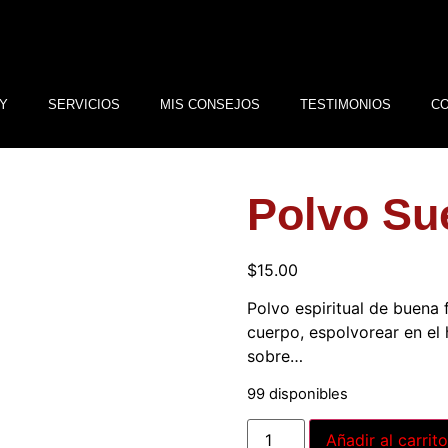
Y
SERVICIOS
MIS CONSEJOS
TESTIMONIOS
C
Polvo Su
$
15.00
Polvo espiritual de buena 
cuerpo, espolvorear en el 
sobre…
99 disponibles
Añadir al carrito