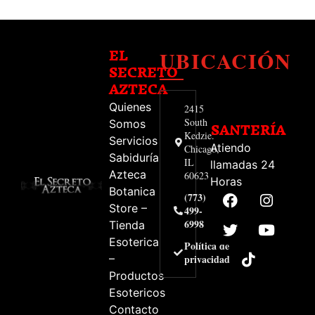
UBICACIÓN
EL
SECRETO
AZTECA
Quienes
2415
South
Somos
SANTERÍA
Kedzie.
Servicios
Atiendo
Chicago,
Sabiduría
IL
llamadas 24
Azteca
60623
Horas
Botanica
(773)
Store –
499-
6998
Tienda
Esoterica
Política de
–
privacidad
Productos
Esotericos
Contacto