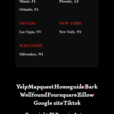
Miami, FL
Phoenix, AZ
Orlando, FL
NEVADA
NEW YORK
Las Vegas, NV
New York, NY
WISCONSIN
Milwaukee, WI
Yelp
Mapquest
Homeguide
Bark
Wellfound
Foursquare
Zillow
Google site
Tiktok