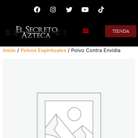
TIENDA
MIS CONSEJOS
Inicio
/
Polvos Espirituales
/ Polvo Contra Envidia