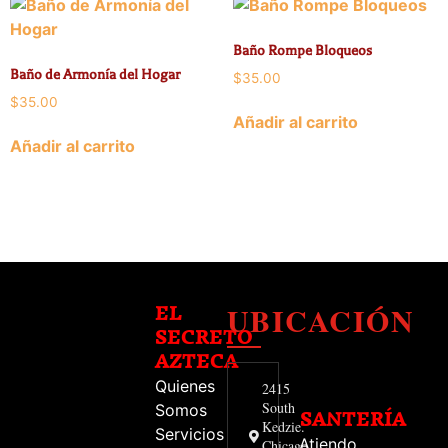
Baño Rompe Bloqueos
Baño de Armonía del Hogar
$
35.00
$
35.00
Añadir al carrito
Añadir al carrito
UBICACIÓN
EL
SECRETO
AZTECA
Quienes
2415
South
Somos
SANTERÍA
Kedzie.
Servicios
Atiendo
Chicago,