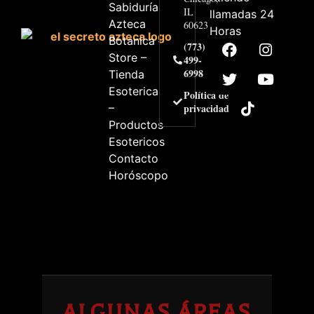
Sabiduría
IL
llamadas 24
Azteca
60623
Horas
Botanica
(773)
Store –
499-
6998
Tienda
Esoterica
Política de
–
privacidad
Productos
Esotericos
Contacto
Horóscopo
ALGUNAS ÁREAS