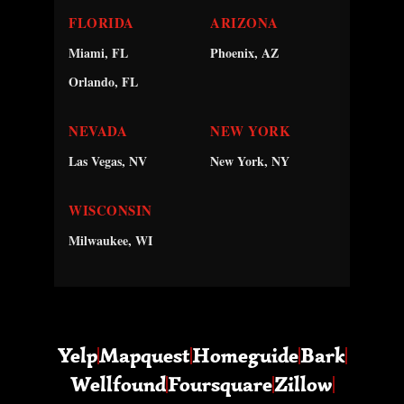
FLORIDA
ARIZONA
Miami, FL
Phoenix, AZ
Orlando, FL
NEVADA
NEW YORK
Las Vegas, NV
New York, NY
WISCONSIN
Milwaukee, WI
Yelp
Mapquest
Homeguide
Bark
Wellfound
Foursquare
Zillow