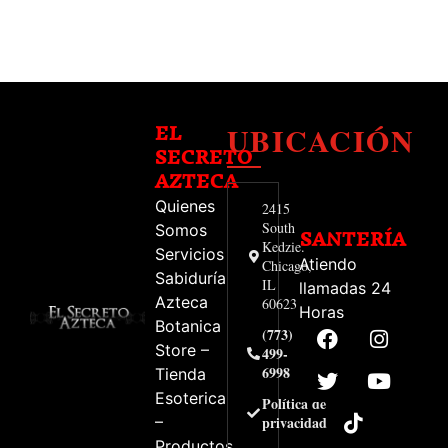
UBICACIÓN
EL
SECRETO
AZTECA
Quienes
2415
South
Somos
SANTERÍA
Kedzie.
Servicios
Atiendo
Chicago,
Sabiduría
IL
llamadas 24
Azteca
60623
Horas
Botanica
(773)
Store –
499-
6998
Tienda
Esoterica
Política de
–
privacidad
Productos