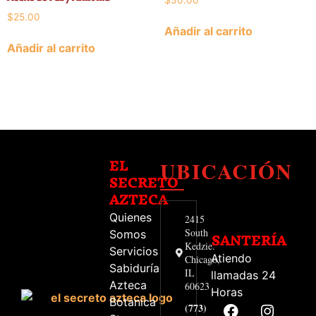
$
25.00
Añadir al carrito
Añadir al carrito
UBICACIÓN
EL
SECRETO
AZTECA
Quienes
2415
South
Somos
SANTERÍA
Kedzie.
Servicios
Atiendo
Chicago,
Sabiduría
IL
llamadas 24
Azteca
60623
Horas
Botanica
(773)