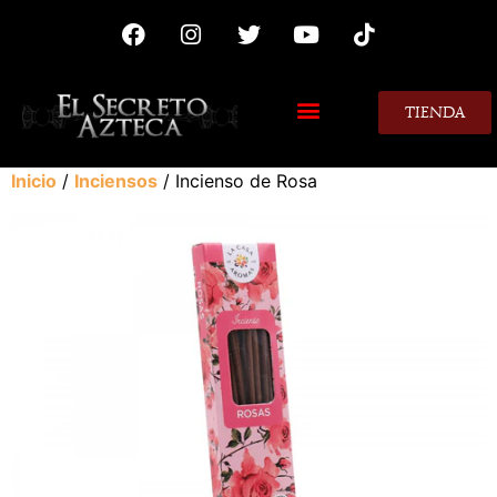
TIENDA
MIS CONSEJOS
Inicio
/
Inciensos
/ Incienso de Rosa