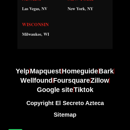
Las Vegas, NV
New York, NY
WISCONSIN
Milwaukee, WI
Yelp
Mapquest
Homeguide
Bark
Wellfound
Foursquare
Zillow
Google site
Tiktok
Copyright El Secreto Azteca
Sitemap