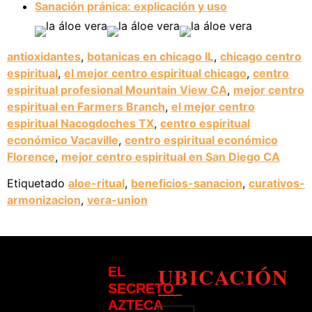
Sanación pránica: explicación y uso
antioxidantes
,
botanicas en chicago IL
,
chicago centro
espiritual
,
el mejor centro espiritual chicago
,
centro
espiritual profesional Mountain View CA
,
mejor centro
espiritual en Farmers Branch
,
el mejor centro
espiritual Nacogdoches TX
,
centro espiritual
económico Vacaville
,
centro espiritual económico
Florence
,
mejor centro espiritual en San Diego CA
Etiquetado
aloe-ritual
,
beneficios-sanacion
,
curativos-
armonizacion
,
vera-union
UBICACIÓN
EL
SECRETO
AZTECA