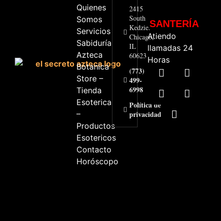
Quienes
2415
South
Somos
SANTERÍA
Kedzie.
Servicios
Atiendo
Chicago,
Sabiduría
IL
llamadas 24
Azteca
60623
Horas
Botanica
(773)
Store –
499-
6998
Tienda
Esoterica
Política de
–
privacidad
Productos
Esotericos
Contacto
Horóscopo