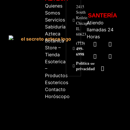
Quienes
2415
South
Somos
SANTERÍA
Kedzie.
Servicios
Atiendo
Chicago,
Sabiduría
IL
llamadas 24
Azteca
60623
Horas
Botanica
(773)
Store –
499-
6998
Tienda
Esoterica
Política de
–
privacidad
Productos
Esotericos
Contacto
Horóscopo