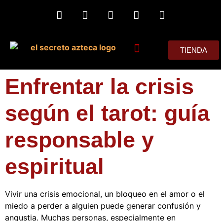
TIENDA
MIS CONSEJOS
Enfrentar la crisis
según el tarot: guía
responsable y
espiritual
Vivir una crisis emocional, un bloqueo en el amor o el
miedo a perder a alguien puede generar confusión y
angustia. Muchas personas, especialmente en