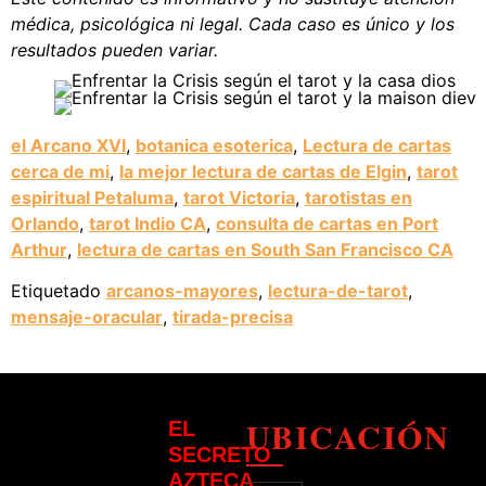
médica, psicológica ni legal. Cada caso es único y los
resultados pueden variar.
el Arcano XVI
,
botanica esoterica
,
Lectura de cartas
cerca de mi
,
la mejor lectura de cartas de Elgin
,
tarot
espiritual Petaluma
,
tarot Victoria
,
tarotistas en
Orlando
,
tarot Indio CA
,
consulta de cartas en Port
Arthur
,
lectura de cartas en South San Francisco CA
Etiquetado
arcanos-mayores
,
lectura-de-tarot
,
mensaje-oracular
,
tirada-precisa
UBICACIÓN
EL
SECRETO
AZTECA