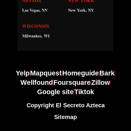
NEVADA
NEW YORK
Las Vegas, NV
New York, NY
WISCONSIN
Milwaukee, WI
Yelp
Mapquest
Homeguide
Bark
Wellfound
Foursquare
Zillow
Google site
Tiktok
Copyright El Secreto Azteca
Sitemap