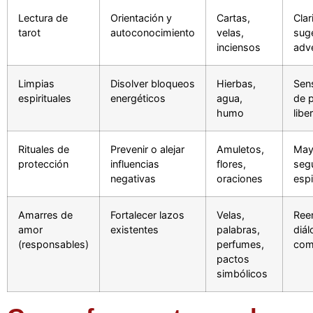
Lectura de
Orientación y
Cartas,
Clar
tarot
autoconocimiento
velas,
sug
inciensos
adv
Limpias
Disolver bloqueos
Hierbas,
Sen
espirituales
energéticos
agua,
de 
humo
libe
Rituales de
Prevenir o alejar
Amuletos,
May
protección
influencias
flores,
seg
negativas
oraciones
espi
Amarres de
Fortalecer lazos
Velas,
Ree
amor
existentes
palabras,
diál
(responsables)
perfumes,
com
pactos
simbólicos