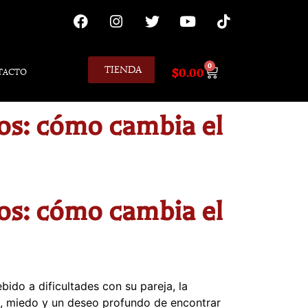
0
TIENDA
$
0.00
TACTO
ros: cómo cambia el
ros: cómo cambia el
do a dificultades con su pareja, la
re, miedo y un deseo profundo de encontrar