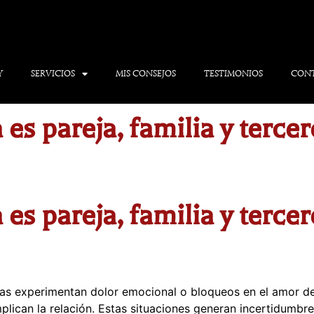
Y
SERVICIOS
MIS CONSEJOS
TESTIMONIOS
CON
es pareja, familia y terce
es pareja, familia y terce
s experimentan dolor emocional o bloqueos en el amor debi
mplican la relación. Estas situaciones generan incertidumb