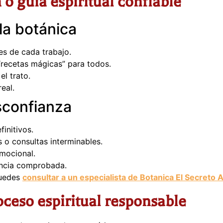
o guía espiritual confiable
la botánica
es de cada trabajo.
“recetas mágicas” para todos.
el trato.
eal.
sconfianza
initivos.
 o consultas interminables.
mocional.
iencia comprobada.
puedes
consultar a un especialista de Botanica El Secreto 
oceso espiritual responsable