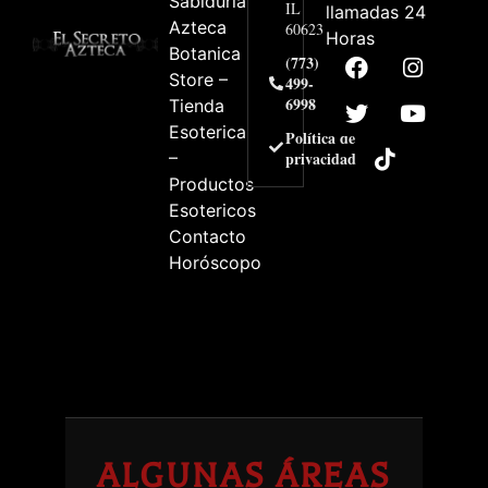
Sabiduría
IL
llamadas 24
Azteca
60623
Horas
Botanica
(773)
Store –
499-
6998
Tienda
Esoterica
Política de
–
privacidad
Productos
Esotericos
Contacto
Horóscopo
ALGUNAS ÁREAS