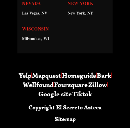
NEVADA
NEW YORK
Las Vegas, NV
New York, NY
WISCONSIN
Milwaukee, WI
Yelp
Mapquest
Homeguide
Bark
Wellfound
Foursquare
Zillow
Google site
Tiktok
Copyright El Secreto Azteca
Sitemap