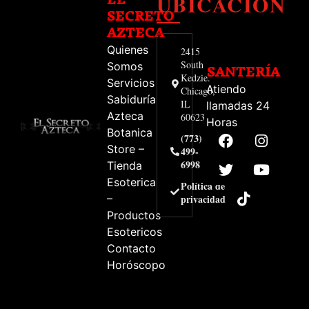
UBICACIÓN
SECRETO
AZTECA
Quienes
2415
South
Somos
SANTERÍA
Kedzie.
Servicios
Atiendo
Chicago,
Sabiduría
IL
llamadas 24
Azteca
60623
Horas
Botanica
(773)
Store –
499-
6998
Tienda
Esoterica
Política de
–
privacidad
Productos
Esotericos
Contacto
Horóscopo