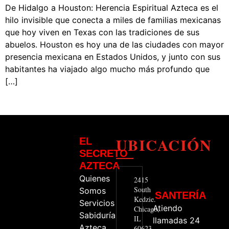
De Hidalgo a Houston: Herencia Espiritual Azteca es el
hilo invisible que conecta a miles de familias mexicanas
que hoy viven en Texas con las tradiciones de sus
abuelos. Houston es hoy una de las ciudades con mayor
presencia mexicana en Estados Unidos, y junto con sus
habitantes ha viajado algo mucho más profundo que
[…]
UBICACIÓN
EL
SECRETO
AZTECA
Quienes
2415
South
Somos
SANTERÍA
Kedzie.
Servicios
Atiendo
Chicago,
Sabiduría
IL
llamadas 24
Azteca
60623