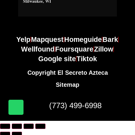
Milwaukee, WI
Yelp
Mapquest
Homeguide
Bark
Wellfound
Foursquare
Zillow
Google site
Tiktok
Copyright El Secreto Azteca
Sitemap
(773) 499-6998