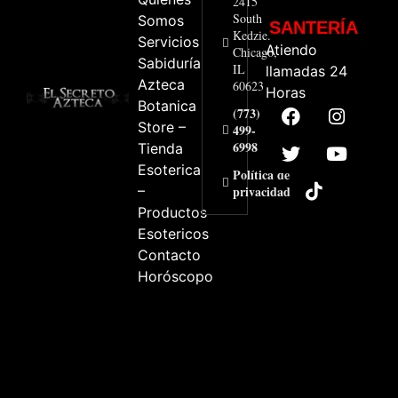
2415
South
Somos
SANTERÍA
Kedzie.
Servicios
Atiendo
Chicago,
Sabiduría
IL
llamadas 24
Azteca
60623
Horas
Botanica
(773)
Store –
499-
6998
Tienda
Esoterica
Política de
–
privacidad
Productos
Esotericos
Contacto
Horóscopo