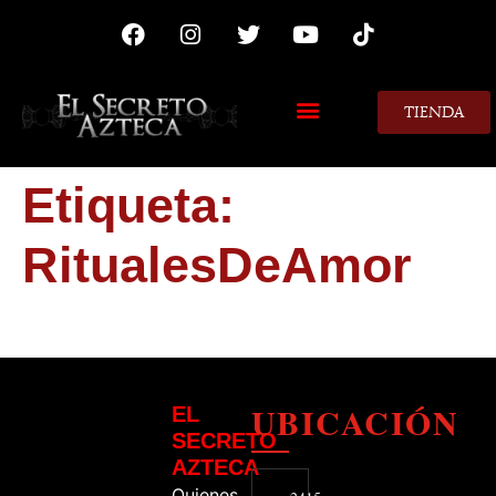
TIENDA
MIS CONSEJOS
Etiqueta:
RitualesDeAmor
UBICACIÓN
EL
SECRETO
AZTECA
Quienes