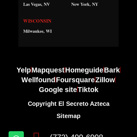
Las Vegas, NV
New York, NY
WISCONSIN
Milwaukee, WI
Yelp
Mapquest
Homeguide
Bark
Wellfound
Foursquare
Zillow
Google site
Tiktok
Copyright El Secreto Azteca
Sitemap