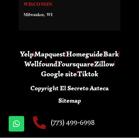
WISCONSIN
Milwaukee, WI
Yelp
Mapquest
Homeguide
Bark
Wellfound
Foursquare
Zillow
Google site
Tiktok
Copyright El Secreto Azteca
Sitemap
(773) 499-6998