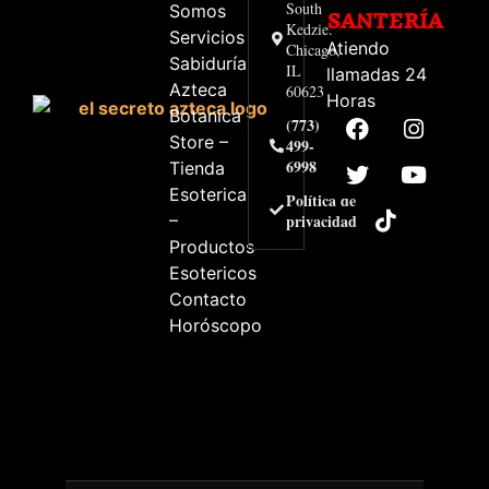
South
Somos
SANTERÍA
Kedzie.
Servicios
Atiendo
Chicago,
Sabiduría
IL
llamadas 24
Azteca
60623
Horas
Botanica
(773)
Store –
499-
6998
Tienda
Esoterica
Política de
–
privacidad
Productos
Esotericos
Contacto
Horóscopo