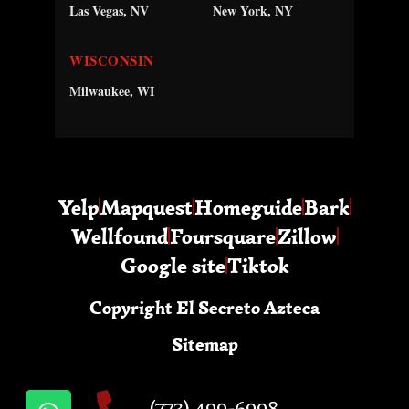
Las Vegas, NV
New York, NY
WISCONSIN
Milwaukee, WI
Yelp
Mapquest
Homeguide
Bark
Wellfound
Foursquare
Zillow
Google site
Tiktok
Copyright El Secreto Azteca
Sitemap
(773) 499-6998