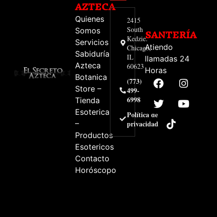
AZTECA
Quienes
2415
South
Somos
SANTERÍA
Kedzie.
Servicios
Atiendo
Chicago,
Sabiduría
IL
llamadas 24
Azteca
60623
Horas
Botanica
(773)
Store –
499-
6998
Tienda
Esoterica
Política de
–
privacidad
Productos
Esotericos
Contacto
Horóscopo