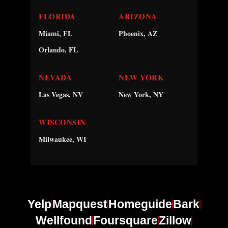
FLORIDA
ARIZONA
Miami, FL
Phoenix, AZ
Orlando, FL
NEVADA
NEW YORK
Las Vegas, NV
New York, NY
WISCONSIN
Milwaukee, WI
Yelp
Mapquest
Homeguide
Bark
Wellfound
Foursquare
Zillow