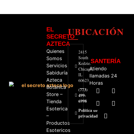
UBICACIÓN
EL
SECRETO
AZTECA
Quienes
2415
South
Somos
SANTERÍA
Kedzie.
Servicios
Atiendo
Chicago,
Sabiduría
IL
llamadas 24
Azteca
60623
Horas
Botanica
(773)
Store –
499-
6998
Tienda
Esoterica
Política de
–
privacidad
Productos
Esotericos