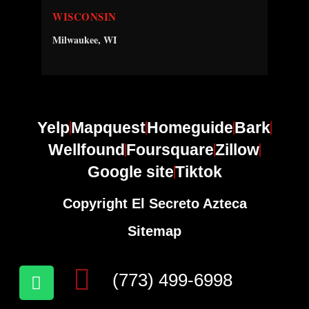
WISCONSIN
Milwaukee, WI
Yelp
Mapquest
Homeguide
Bark
Wellfound
Foursquare
Zillow
Google site
Tiktok
Copyright El Secreto Azteca
Sitemap
(773) 499-6998