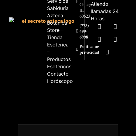
Servicios
Atiendo
Chicago,
Sabiduría
IL
llamadas 24
Azteca
60623
Horas
Botanica
(773)
Store –
499-
6998
Tienda
Esoterica
Política de
–
privacidad
Productos
Esotericos
Contacto
Horóscopo