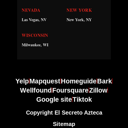
NEVADA
NEW YORK
Las Vegas, NV
New York, NY
WISCONSIN
Milwaukee, WI
Yelp
Mapquest
Homeguide
Bark
Wellfound
Foursquare
Zillow
Google site
Tiktok
Copyright El Secreto Azteca
Sitemap