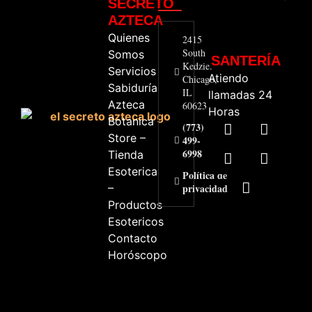
SECRETO
AZTECA
Quienes
2415
South
Somos
SANTERÍA
Kedzie.
Servicios
Atiendo
Chicago,
Sabiduría
IL
llamadas 24
Azteca
60623
Horas
Botanica
(773)
Store –
499-
6998
Tienda
Esoterica
Política de
–
privacidad
Productos
Esotericos
Contacto
Horóscopo