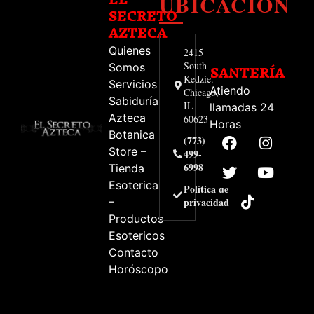
UBICACIÓN
SECRETO
AZTECA
Quienes
2415
South
Somos
SANTERÍA
Kedzie.
Servicios
Atiendo
Chicago,
Sabiduría
IL
llamadas 24
Azteca
60623
Horas
Botanica
(773)
Store –
499-
6998
Tienda
Esoterica
Política de
–
privacidad
Productos
Esotericos
Contacto
Horóscopo