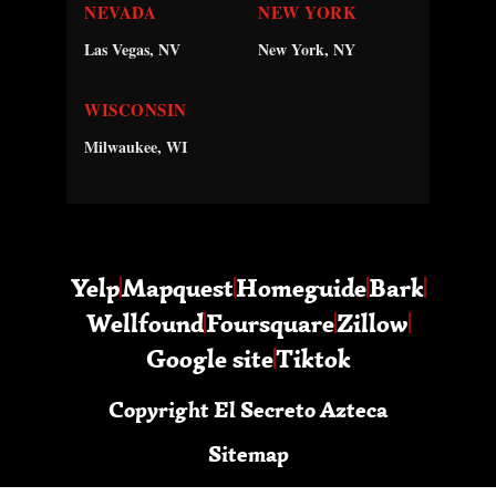
NEVADA
NEW YORK
Las Vegas, NV
New York, NY
WISCONSIN
Milwaukee, WI
Yelp
Mapquest
Homeguide
Bark
Wellfound
Foursquare
Zillow
Google site
Tiktok
Copyright El Secreto Azteca
Sitemap