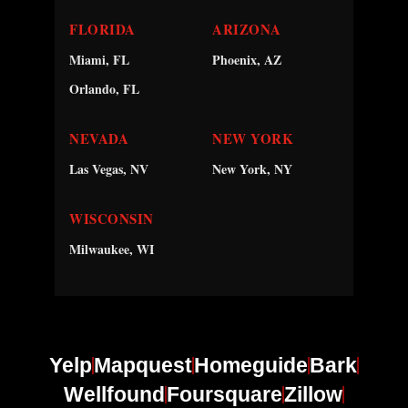
FLORIDA
ARIZONA
Miami, FL
Phoenix, AZ
Orlando, FL
NEVADA
NEW YORK
Las Vegas, NV
New York, NY
WISCONSIN
Milwaukee, WI
Yelp
Mapquest
Homeguide
Bark
Wellfound
Foursquare
Zillow