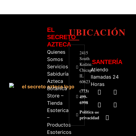
UBICACIÓN
EL
SECRETO
AZTECA
Quienes
2415
South
Somos
SANTERÍA
Kedzie.
Servicios
Atiendo
Chicago,
Sabiduría
IL
llamadas 24
Azteca
60623
Horas
Botanica
(773)
Store –
499-
6998
Tienda
Esoterica
Política de
–
privacidad
Productos
Esotericos