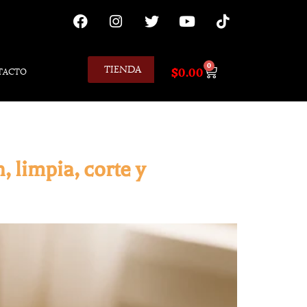
0
TIENDA
$
0.00
TACTO
 limpia, corte y