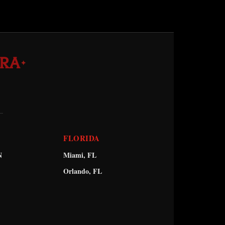
RA
✦
FLORIDA
N
Miami, FL
Orlando, FL