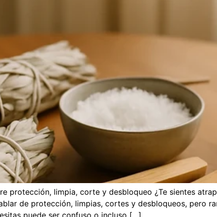
re protección, limpia, corte y desbloqueo ¿Te sientes atr
lar de protección, limpias, cortes y desbloqueos, pero rar
cesitas puede ser confuso o incluso […]