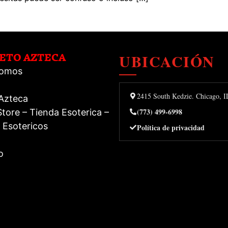
UBICACIÓN
RETO AZTECA
Somos
2415 South Kedzie. Chicago, 
 Azteca
(773) 499-6998
tore – Tienda Esoterica –
 Esotericos
Política de privacidad
o