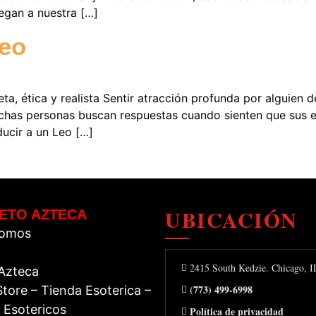
legan a nuestra […]
Leo
eta, ética y realista Sentir atracción profunda por alguien
uchas personas buscan respuestas cuando sienten que sus e
ucir a un Leo […]
UBICACIÓN
ETO AZTECA
Somos
2415 South Kedzie. Chicago, 
 Azteca
(773) 499-6998
tore – Tienda Esoterica –
 Esotericos
Política de privacidad