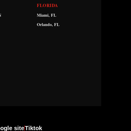
FLORIDA
N
Miami, FL
Orlando, FL
ogle site
Tiktok