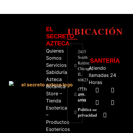
UBICACIÓN
EL
SECRETO
AZTECA
Quienes
2415
South
Somos
SANTERÍA
Kedzie.
Servicios
Atiendo
Chicago,
Sabiduría
IL
llamadas 24
Azteca
60623
Horas
Botanica
(773)
Store –
499-
6998
Tienda
Esoterica
Política de
–
privacidad
Productos
Esotericos