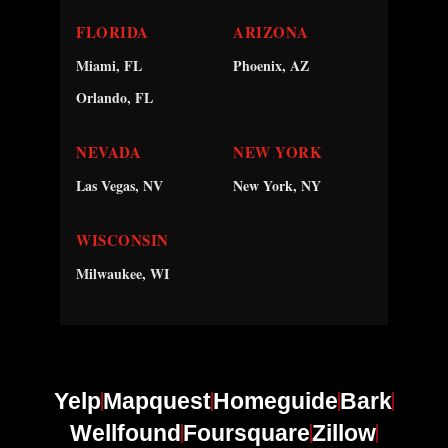
FLORIDA
ARIZONA
Miami, FL
Phoenix, AZ
Orlando, FL
NEVADA
NEW YORK
Las Vegas, NV
New York, NY
WISCONSIN
Milwaukee, WI
Yelp
Mapquest
Homeguide
Bark
Wellfound
Foursquare
Zillow