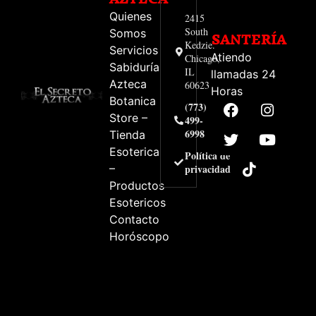
Quienes
2415
South
Somos
SANTERÍA
Kedzie.
Servicios
Atiendo
Chicago,
Sabiduría
IL
llamadas 24
Azteca
60623
Horas
Botanica
(773)
Store –
499-
6998
Tienda
Esoterica
Política de
–
privacidad
Productos
Esotericos
Contacto
Horóscopo