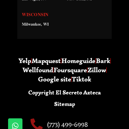
WISCONSIN
Milwaukee, WI
Yelp
Mapquest
Homeguide
Bark
Wellfound
Foursquare
Zillow
Google site
Tiktok
Copyright El Secreto Azteca
Sitemap
(773) 499-6998