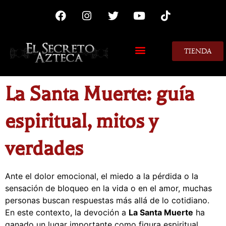
TIENDA
MIS CONSEJOS
La Santa Muerte: guía
espiritual, mitos y
verdades
Ante el dolor emocional, el miedo a la pérdida o la
sensación de bloqueo en la vida o en el amor, muchas
personas buscan respuestas más allá de lo cotidiano.
En este contexto, la devoción a
La Santa Muerte
ha
ganado un lugar importante como figura espiritual