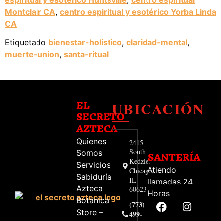
Montclair CA
,
centro espiritual y esotérico Yorba Linda
CA
Etiquetado
bienestar-holistico
,
claridad-mental
,
muerte-union
,
santa-ritual
UBICACIÓN
EL
SECRETO
AZTECA
Quienes
2415
South
Somos
SANTERÍA
Kedzie.
Servicios
Atiendo
Chicago,
Sabiduría
IL
llamadas 24
Azteca
60623
Horas
Botanica
(773)
Store –
499-