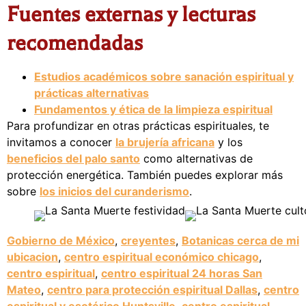
Fuentes externas y lecturas
recomendadas
Estudios académicos sobre sanación espiritual y
prácticas alternativas
Fundamentos y ética de la limpieza espiritual
Para profundizar en otras prácticas espirituales, te
invitamos a conocer
la brujería africana
y los
beneficios del palo santo
como alternativas de
protección energética. También puedes explorar más
sobre
los inicios del curanderismo
.
Gobierno de México
,
creyentes
,
Botanicas cerca de mi
ubicacion
,
centro espiritual económico chicago
,
centro espiritual
,
centro espiritual 24 horas San
Mateo
,
centro para protección espiritual Dallas
,
centro
espiritual y esotérico Huntsville
,
centro espiritual