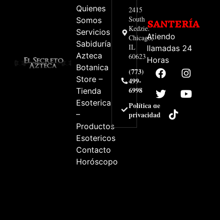
Quienes
2415
South
Somos
SANTERÍA
Kedzie.
Servicios
Atiendo
Chicago,
Sabiduría
IL
llamadas 24
Azteca
60623
Horas
Botanica
(773)
Store –
499-
6998
Tienda
Esoterica
Política de
–
privacidad
Productos
Esotericos
Contacto
Horóscopo