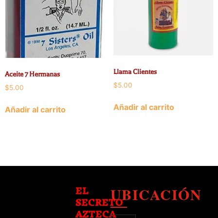
Llama Clientes
Aceite 7 Hermanas
$
5.00
$
5.00
Añadir al carrito
Añadir al carrito
UBICACIÓN
EL
SECRETO
AZTECA