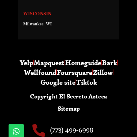
WISCONSIN
Milwaukee, WI
Yelp
Mapquest
Homeguide
Bark
Wellfound
Foursquare
Zillow
Google site
Tiktok
Copyright El Secreto Azteca
Sitemap
(773) 499-6998