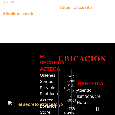
$
12.00
Añadir al carrito
Añadir al carrito
UBICACIÓN
EL
SECRETO
AZTECA
Quienes
2415
South
Somos
SANTERÍA
Kedzie.
Servicios
Atiendo
Chicago,
Sabiduría
IL
llamadas 24
Azteca
60623
Horas
Botanica
(773)
Store –
499-