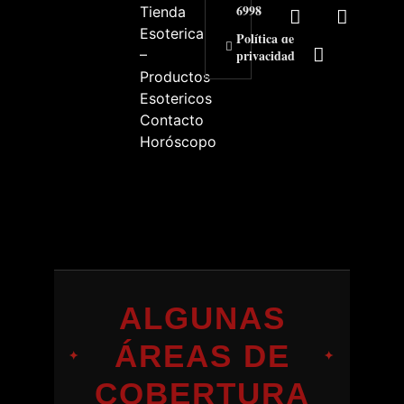
6998
Tienda
Esoterica
Política de
–
privacidad
Productos
Esotericos
Contacto
Horóscopo
ALGUNAS
ÁREAS DE
✦
✦
COBERTURA