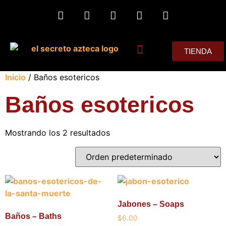
TIENDA
MIS CONSEJOS
Inicio
/ Baños esotericos
Baños esotericos
Mostrando los 2 resultados
Jabones – Soaps
Baños – Baths
$
6.00