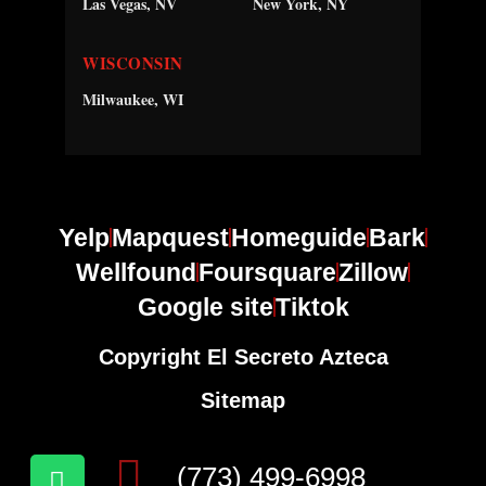
Las Vegas, NV
New York, NY
WISCONSIN
Milwaukee, WI
Yelp
Mapquest
Homeguide
Bark
Wellfound
Foursquare
Zillow
Google site
Tiktok
Copyright El Secreto Azteca
Sitemap
(773) 499-6998