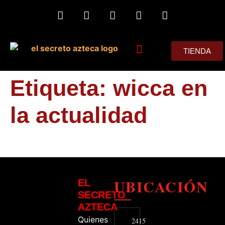
TIENDA
MIS CONSEJOS
Etiqueta:
wicca en
la actualidad
UBICACIÓN
EL
SECRETO
AZTECA
Quienes
2415