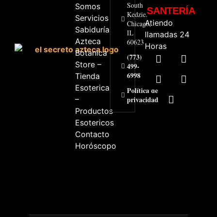
South
Somos
SANTERÍA
Kedzie.
Servicios
Atiendo
Chicago,
Sabiduría
IL
llamadas 24
Azteca
60623
Horas
Botanica
(773)
Store –
499-
6998
Tienda
Esoterica
Política de
–
privacidad
Productos
Esotericos
Contacto
Horóscopo