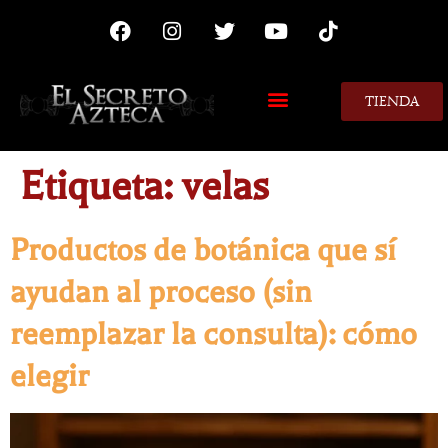
TIENDA
Etiqueta:
velas
Productos de botánica que sí
ayudan al proceso (sin
reemplazar la consulta): cómo
elegir