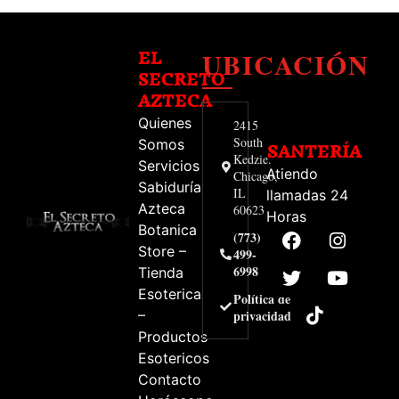
UBICACIÓN
EL
SECRETO
AZTECA
Quienes
2415
South
Somos
SANTERÍA
Kedzie.
Servicios
Atiendo
Chicago,
Sabiduría
IL
llamadas 24
Azteca
60623
Horas
Botanica
(773)
Store –
499-
6998
Tienda
Esoterica
Política de
–
privacidad
Productos
Esotericos
Contacto