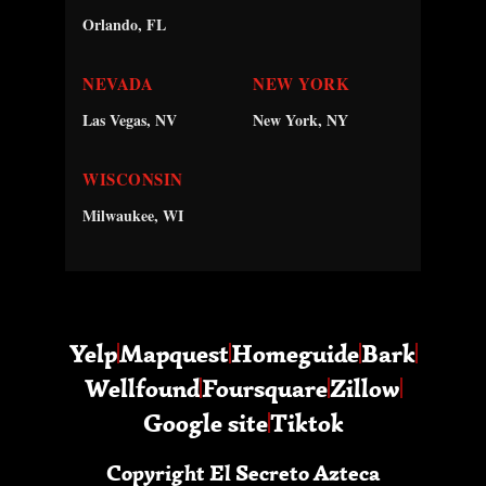
Orlando, FL
NEVADA
NEW YORK
Las Vegas, NV
New York, NY
WISCONSIN
Milwaukee, WI
Yelp
Mapquest
Homeguide
Bark
Wellfound
Foursquare
Zillow
Google site
Tiktok
Copyright El Secreto Azteca