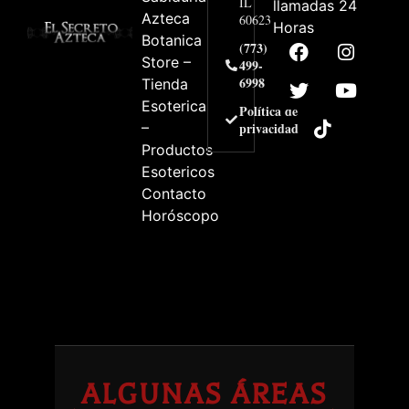
IL
llamadas 24
Azteca
60623
Horas
Botanica
(773)
Store –
499-
6998
Tienda
Esoterica
Política de
–
privacidad
Productos
Esotericos
Contacto
Horóscopo
ALGUNAS ÁREAS