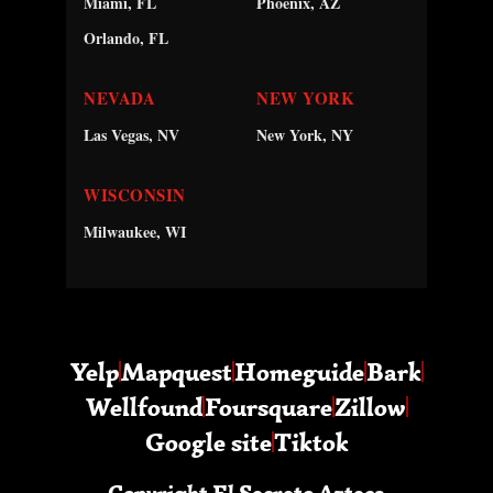
Miami, FL
Phoenix, AZ
Orlando, FL
NEVADA
NEW YORK
Las Vegas, NV
New York, NY
WISCONSIN
Milwaukee, WI
Yelp
Mapquest
Homeguide
Bark
Wellfound
Foursquare
Zillow
Google site
Tiktok
Copyright El Secreto Azteca