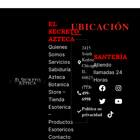
UBICACIÓN
EL
SECRETO
AZTECA
Quienes
2415
South
Somos
SANTERÍA
Kedzie.
Servicios
Atiendo
Chicago,
Sabiduría
IL
llamadas 24
Azteca
60623
Horas
Botanica
(773)
Store –
499-
6998
Tienda
Esoterica
Política de
–
privacidad
Productos
Esotericos
Contacto