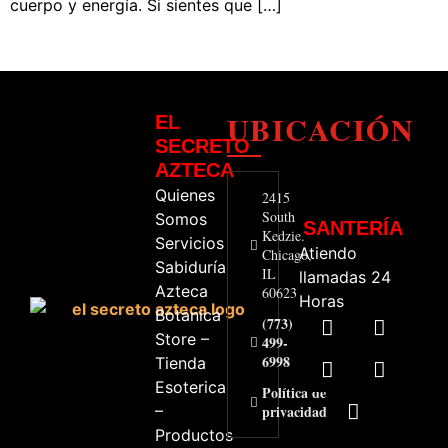
cuerpo y energía. Si sientes que […]
UBICACIÓN
EL
SECRETO
AZTECA
Quienes
2415
South
Somos
SANTERÍA
Kedzie.
Servicios
Atiendo
Chicago,
Sabiduría
IL
llamadas 24
Azteca
60623
Horas
Botanica
(773)
Store –
499-
6998
Tienda
Esoterica
Política de
–
privacidad
Productos