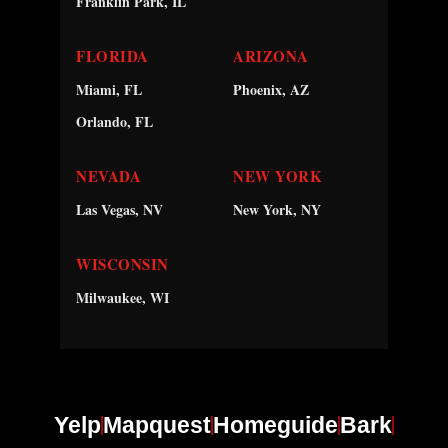
Franklin Park, IL
FLORIDA
ARIZONA
Miami, FL
Phoenix, AZ
Orlando, FL
NEVADA
NEW YORK
Las Vegas, NV
New York, NY
WISCONSIN
Milwaukee, WI
Yelp
Mapquest
Homeguide
Bark