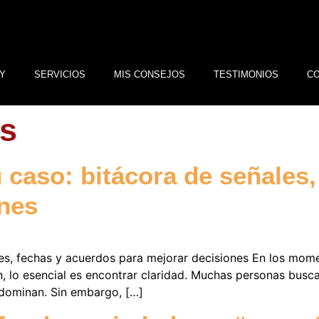
Y
SERVICIOS
MIS CONSEJOS
TESTIMONIOS
C
es
caso: bitácora de señales,
ones
es, fechas y acuerdos para mejorar decisiones En los mom
, lo esencial es encontrar claridad. Muchas personas busca
dominan. Sin embargo, […]