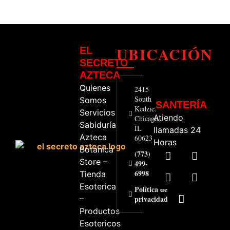
UBICACIÓN
EL
SECRETO
AZTECA
Quienes
2415
South
Somos
SANTERÍA
Kedzie.
Servicios
Atiendo
Chicago,
Sabiduría
IL
llamadas 24
Azteca
60623
Horas
Botanica
(773)
Store –
499-
6998
Tienda
Esoterica
Política de
–
privacidad
Productos
Esotericos