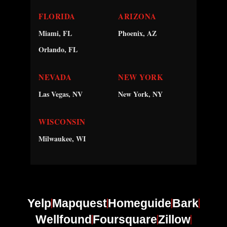
FLORIDA
ARIZONA
Miami, FL
Phoenix, AZ
Orlando, FL
NEVADA
NEW YORK
Las Vegas, NV
New York, NY
WISCONSIN
Milwaukee, WI
Yelp
Mapquest
Homeguide
Bark
Wellfound
Foursquare
Zillow