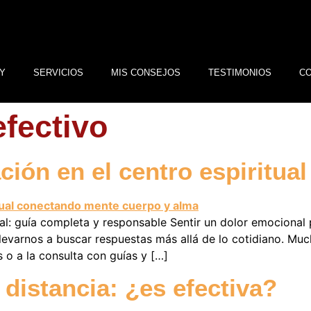
Y
SERVICIOS
MIS CONSEJOS
TESTIMONIOS
C
efectivo
ción en el centro espiritual
tual: guía completa y responsable Sentir un dolor emocional
evarnos a buscar respuestas más allá de lo cotidiano. Mucha
s o a la consulta con guías y […]
 distancia: ¿es efectiva?