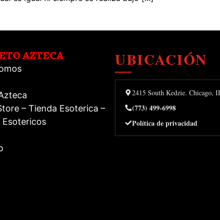
UBICACIÓN
RETO AZTECA
Somos
2415 South Kedzie. Chicago, 
 Azteca
(773) 499-6998
tore – Tienda Esoterica –
 Esotericos
Política de privacidad
o