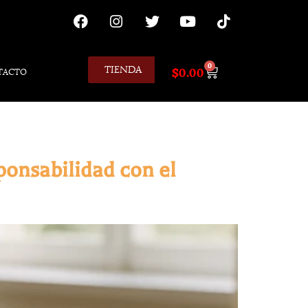
0
TIENDA
$
0.00
TACTO
sponsabilidad con el