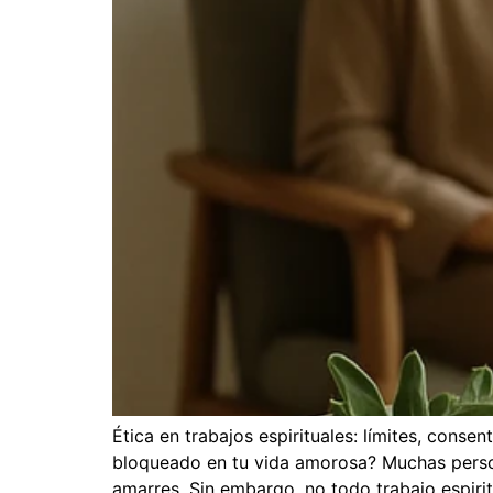
Ética en trabajos espirituales: límites, cons
bloqueado en tu vida amorosa? Muchas persona
amarres. Sin embargo, no todo trabajo espiritu