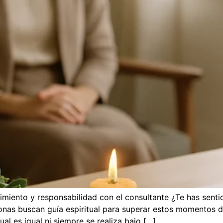
entimiento y responsabilidad con el consultante ¿Te has sen
s buscan guía espiritual para superar estos momentos difíc
al es igual ni siempre se realiza bajo […]