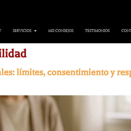
Y
SERVICIOS
MIS CONSEJOS
TESTIMONIOS
CON
lidad
ales: límites, consentimiento y re