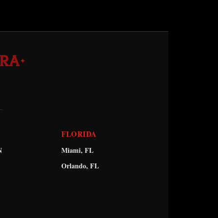
RA
✦
FLORIDA
N
Miami, FL
Orlando, FL