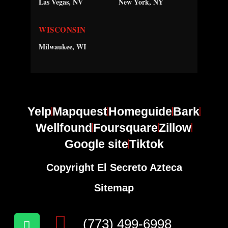
Las Vegas, NV
New York, NY
WISCONSIN
Milwaukee, WI
Yelp
Mapquest
Homeguide
Bark
Wellfound
Foursquare
Zillow
Google site
Tiktok
Copyright El Secreto Azteca
Sitemap
(773) 499-6998