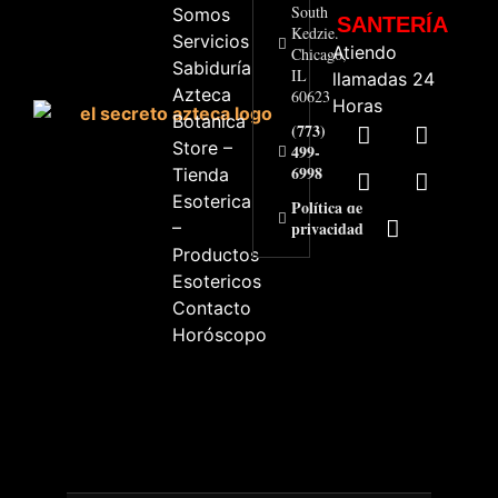
South
Somos
SANTERÍA
Kedzie.
Servicios
Atiendo
Chicago,
Sabiduría
IL
llamadas 24
Azteca
60623
Horas
Botanica
(773)
Store –
499-
6998
Tienda
Esoterica
Política de
–
privacidad
Productos
Esotericos
Contacto
Horóscopo