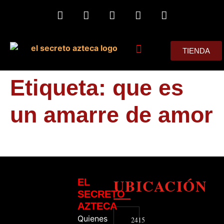
TIENDA
MIS CONSEJOS
Etiqueta:
que es
un amarre de amor
UBICACIÓN
EL
SECRETO
AZTECA
Quienes
2415