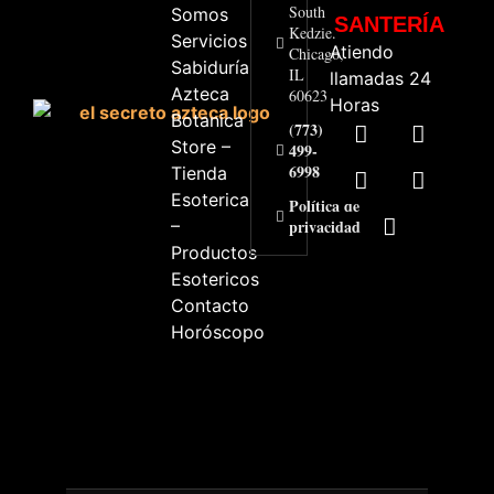
South
Somos
SANTERÍA
Kedzie.
Servicios
Atiendo
Chicago,
Sabiduría
IL
llamadas 24
Azteca
60623
Horas
Botanica
(773)
Store –
499-
6998
Tienda
Esoterica
Política de
–
privacidad
Productos
Esotericos
Contacto
Horóscopo