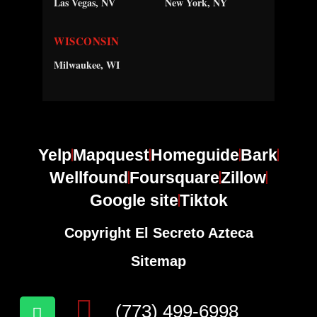
Las Vegas, NV
New York, NY
WISCONSIN
Milwaukee, WI
Yelp
Mapquest
Homeguide
Bark
Wellfound
Foursquare
Zillow
Google site
Tiktok
Copyright El Secreto Azteca
Sitemap
(773) 499-6998