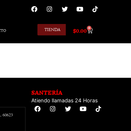
0
TIENDA
$
0.00
CTO
SANTERÍA
Atiendo llamadas 24 Horas
IL 60623