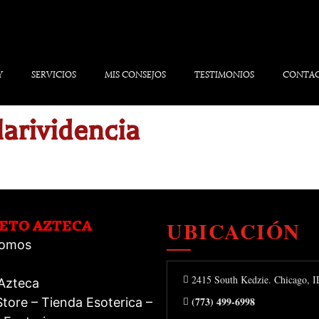
Y
SERVICIOS
MIS CONSEJOS
TESTIMONIOS
CONTA
larividencia
UBICACIÓN
RETO AZTECA
Somos
2415 South Kedzie. Chicago, 
 Azteca
(773) 499-6998
tore – Tienda Esoterica –