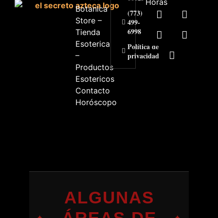
Horas
Botanica
(773)
Store –
499-
6998
Tienda
Esoterica
Política de
–
privacidad
Productos
Esotericos
Contacto
Horóscopo
ALGUNAS
ÁREAS DE
✦
✦