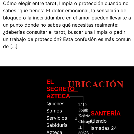
Cómo elegir entre tarot, limpia o protección cuando no
sabes “qué tienes” El dolor emocional, la sensación de
bloqueo o la incertidumbre en el amor pueden llevarte a
un punto donde no sabes qué necesitas realmente:
¿deberías consultar el tarot, buscar una limpia o pedir
un trabajo de protección? Esta confusión es más común
de […]
UBICACIÓN
EL
SECRETO
AZTECA
Quienes
2415
South
Somos
SANTERÍA
Kedzie.
Servicios
Atiendo
Chicago,
Sabiduría
IL
llamadas 24
Azteca
60623